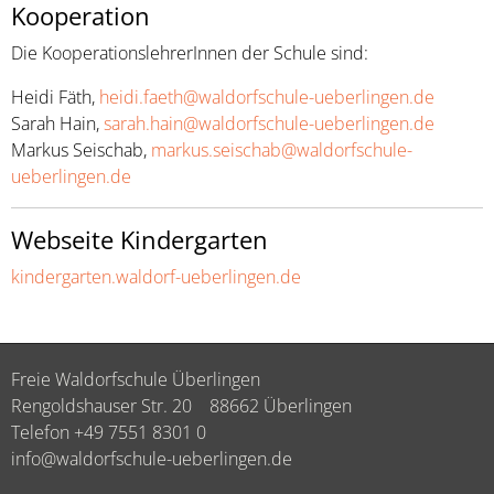
Kooperation
Die KooperationslehrerInnen der Schule sind:
Heidi Fäth,
heidi.faeth@waldorfschule-ueberlingen.de
Sarah Hain,
sarah.hain@waldorfschule-ueberlingen.de
Markus Seischab,
markus.seischab@waldorfschule-
ueberlingen.de
Webseite Kindergarten
kindergarten.waldorf-ueberlingen.de
Freie Waldorfschule Überlingen
Rengoldshauser Str. 20
88662 Überlingen
Telefon +49 7551 8301 0
info@waldorfschule-ueberlingen.de